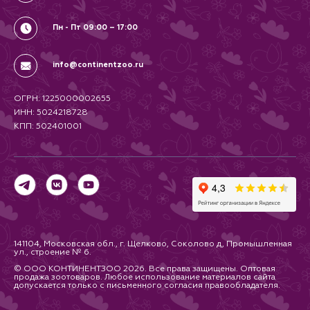
доме.
- Комфортная эргономика. Не
скользит в руке.
Пн - Пт 09:00 – 17:00
Для чего используется:
Распутывание шерсти
Удаление выпавшей шерсти
info@continentzoo.ru
Вычёсывание подшерстка
Разглаживание шерсти
Отчёсов не спадающей шерсти
ОГРН: 1225000002655
Как применять:
Расчесывать по направлению
ИНН: 5024218728
шерсти, неторопливо.
КПП: 502401001
Не следует сильно надавливать
на щетку, чтобы не
допустить травмирования кожи
животного.
Благодаря изогнутым зубчикам
из нержавеющей стали
щётка может быть
использован даже у
длинношерстных пород.
Вовремя линьки возможно
использование 2-3 раза в
141104, Московская обл., г. Щелково, Соколово д, Промышленная
ул., строение № 6.
неделю, в остальное время - не
чаще одного.
© ООО КОНТИНЕНТЗОО 2026. Все права защищены. Оптовая
Нельзя использовать при
продажа зоотоваров. Любое использование материалов сайта
допускается только с письменного согласия правообладателя.
наличии колтунов.
Поставить инструмент на кожу и