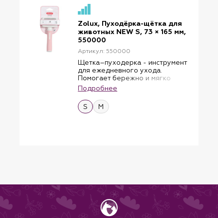
Zolux, Пуходёрка-щётка для
животных NEW S, 73 × 165 мм,
550000
Артикул: 550000
Щетка–пуходерка - инструмент
для ежедневного ухода.
Помогает бережно и мягко
распутать шерсть, линяющий
Подробнее
подшерсток и предотвращает
спутывание шерсти у кошек.
S
M
Профессиональный инструмент
французского бренда ZOLUX —
выбор грумеров и заботливых
хозяев.
Преимущества:
- Антистресс-дизайн. Мягкие
закругленные зубцы из
нержавеющей стали бережно
воздействуют на кожу, подходят
для котят и чувствительных
питомцев.
- Прорезиненная ручка.
Комфортный
противоскользящий хват для