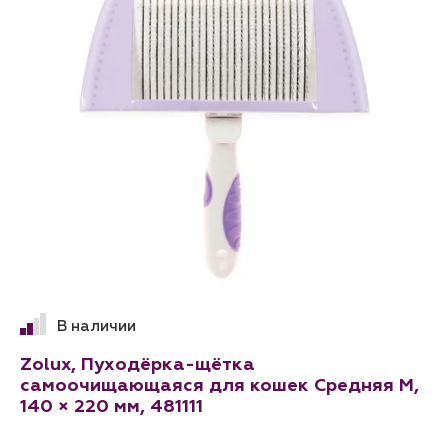
В наличии
Zolux, Пуходёрка-щётка
самоочищающаяся для кошек Средняя M,
140 × 220 мм, 481111