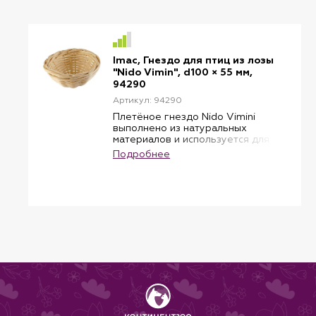
Imac, Гнездо для птиц из лозы
"Nido Vimin", d100 × 55 мм,
94290
Артикул: 94290
Плетёное гнездо Nido Vimini
выполнено из натуральных
материалов и используется для
вставки в пластиковое
Подробнее
основание Imac: Nido Ferro,
Basket, Nido plastica. Подходит
для мелких экзотических птиц,
таких как амадины, канарейки и
другие.
Размеры: диаметр 10 см, высота
5.5 см.