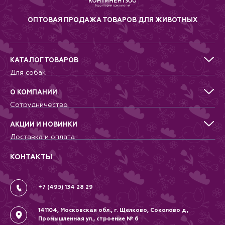
ОПТОВАЯ ПРОДАЖА ТОВАРОВ ДЛЯ ЖИВОТНЫХ
КАТАЛОГ ТОВАРОВ
Для собак
Для кошек
Для грызунов
О КОМПАНИИ
Для птиц
Сотрудничество
Аквариумистика, пруд, море
Питомникам
Террариумистика
Добрые дела
АКЦИИ И НОВИНКИ
Новости
Доставка и оплата
Контакты
Гарантии и возврат
Вопрос-Ответ
Вакансии
КОНТАКТЫ
Политика
Соглашение
+7 (495) 134 28 29
141104, Московская обл., г. Щелково, Соколово д,
Промышленная ул., строение № 6