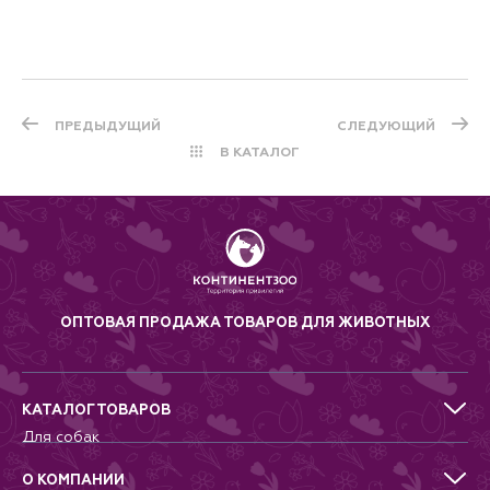
ПРЕДЫДУЩИЙ
СЛЕДУЮЩИЙ
В КАТАЛОГ
ОПТОВАЯ ПРОДАЖА ТОВАРОВ ДЛЯ ЖИВОТНЫХ
КАТАЛОГ ТОВАРОВ
Для собак
Для кошек
Для грызунов
О КОМПАНИИ