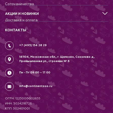
Для птиц
Сотрудничество
Аквариумистика, пруд, море
Питомникам
Террариумистика
Добрые дела
АКЦИИ И НОВИНКИ
Новости
Доставка и оплата
Контакты
Гарантии и возврат
Вопрос-Ответ
Вакансии
КОНТАКТЫ
Политика
Соглашение
+7 (495) 134 28 29
141104, Московская обл., г. Щелково, Соколово д,
Промышленная ул., строение № 6
Пн - Пт 09:00 – 17:00
info@continentzoo.ru
ОГРН: 1225000002655
ИНН: 5024218728
КПП: 502401001