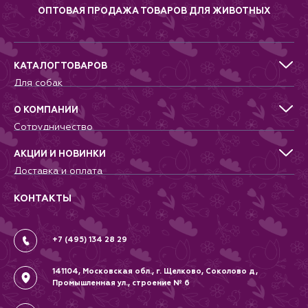
ОПТОВАЯ ПРОДАЖА ТОВАРОВ ДЛЯ ЖИВОТНЫХ
КАТАЛОГ ТОВАРОВ
Для собак
Для кошек
Для грызунов
О КОМПАНИИ
Для птиц
Сотрудничество
Аквариумистика, пруд, море
Питомникам
Террариумистика
Добрые дела
АКЦИИ И НОВИНКИ
Новости
Доставка и оплата
Контакты
Гарантии и возврат
Вопрос-Ответ
Вакансии
КОНТАКТЫ
Политика
Соглашение
+7 (495) 134 28 29
141104, Московская обл., г. Щелково, Соколово д,
Промышленная ул., строение № 6