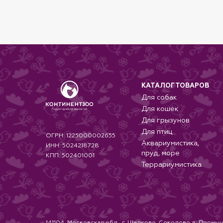
КАТАЛОГ ТОВАРОВ
Для собак
Для кошек
Для грызунов
Для птиц
ОГРН: 1225000002655
Аквариумистика,
ИНН: 5024218728
пруд, море
КПП: 502401001
Террариумистика
141104, Московская обл., г. Щелково, Соколово д, Промыш