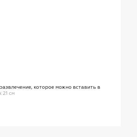
Zolux
Артику
развлечение, которое можно вставить в
Прост
 21 см
акрил
конце
Подро