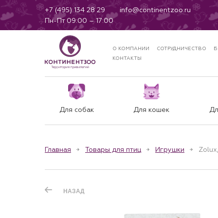
+7 (495) 134 28 29
info@continentzoo.ru
Пн-Пт 09:00 – 17:00
О КОМПАНИИ
СОТРУДНИЧЕСТВО
Б
КОНТАКТЫ
Для собак
Для кошек
Дл
Главная
Товары для птиц
Игрушки
Zolux
НАЗАД