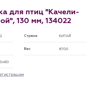
ка для птиц "Качели-
ой", 130 мм, 134022
Страна
2
КИТАЙ
Вес
87.00
30x80
егистрации