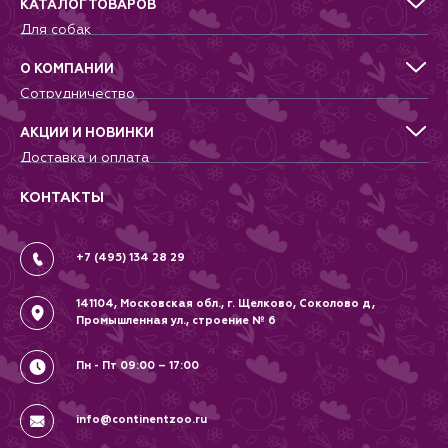
КАТАЛОГ ТОВАРОВ
Для собак
Для кошек
Для грызунов
О КОМПАНИИ
Для птиц
Сотрудничество
Аквариумистика, пруд, море
Питомникам
Террариумистика
Добрые дела
АКЦИИ И НОВИНКИ
Новости
Доставка и оплата
Контакты
Гарантии и возврат
Вопрос-Ответ
Вакансии
КОНТАКТЫ
Политика
Соглашение
+7 (495) 134 28 29
141104, Московская обл., г. Щелково, Соколово д,
Промышленная ул., строение № 6
Пн - Пт 09:00 – 17:00
info@continentzoo.ru