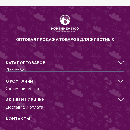
ОПТОВАЯ ПРОДАЖА ТОВАРОВ ДЛЯ ЖИВОТНЫХ
КАТАЛОГ ТОВАРОВ
Для собак
Для кошек
Для грызунов
О КОМПАНИИ
Для птиц
Сотрудничество
Аквариумистика, пруд, море
Питомникам
Террариумистика
Добрые дела
АКЦИИ И НОВИНКИ
Новости
Доставка и оплата
Контакты
Гарантии и возврат
Вопрос-Ответ
Вакансии
КОНТАКТЫ
Политика
Соглашение