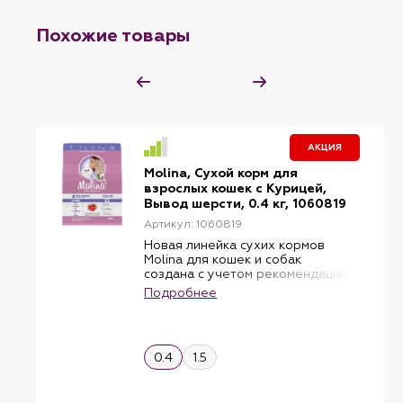
Похожие товары
АКЦИЯ
Molina, Сухой корм для
взрослых кошек с Курицей,
Вывод шерсти, 0.4 кг, 1060819
Артикул: 1060819
Новая линейка сухих кормов
Molina для кошек и собак
создана с учетом рекомендаций
по питанию животных, ведущих
Подробнее
малоподвижный образ жизни.
Мы разработали специальную
низкокалорийную формулу.
Molina: меньше калорий —
0.4
1.5
больше здоровья! Витамины и
белок в идеальном тандеме.
Источники белка: