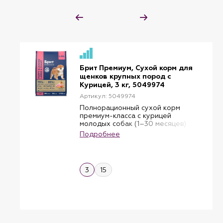
Брит Премиум, Сухой корм для
щенков крупных пород с
Курицей, 3 кг, 5049974
Артикул: 5049974
Полнорационный сухой корм
премиум-класса с курицей
молодых собак (1–30 месяцев)
крупных пород (25–90 кг), 3 кг
Подробнее
Brit Premium — корм премиум
класса с высоким содержанием
мяса 30%, в том числе мясо
курицы 14%. Состав идеально
3
15
сбалансирован и отвечает всем
потребностям в зависимости от
возраста и породы.
Содержание незаменимых
аминокислот способствуют
здоровому гармоничному
развитию.