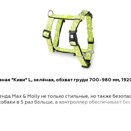
ная "Киви" L, зелёная, обхват груди 700-980 мм, 192
нда Max & Molly не только стильные, но также безоп
баки в 5 раз больше, а контроллер обеспечивает бе
ь практически к любой собаке. Сзади есть два D-обр
в при необходимости.
й полиэфирной стороны с уникальным рисунком и мяг
даря выбору материалов, H-образные шлейки очень ле