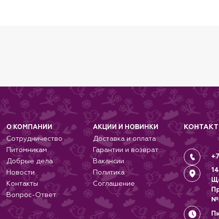
е не заметит, что на нем шлейка.
инная стирка. Никакой сушки в барабане.
КОНТАК
О КОМПАНИИ
АКЦИИ И НОВИНКИ
Сотрудничество
Доставка и оплата
Питомникам
Гарантии и возврат
+7
Добрые дела
Вакансии
14
Новости
Политика
Щ
Контакты
Соглашение
П
Вопрос-Ответ
№
Пн