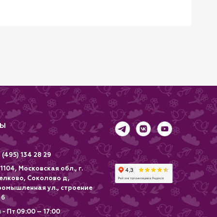
вашей
Доступ
Реком
Матер
ТЫ
 (495) 134 28 29
1104, Московская обл., г.
елково, Соколово д,
ромышленная ул., строение
 6
 - Пт 09:00 – 17:00