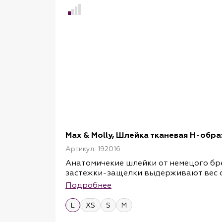
Max & Molly, Шлейка тканевая H-образ
Артикул: 192016
Анатомичекие шлейки от немецого бре
застежки-защелки выдерживают вес со
следовательно, ее можно адаптироват
Подробнее
просто для подвешивания аксессуаро
H-образные шлейки состоят из прочно
L
XS
S
M
неопрена с обратной стороны. Благо