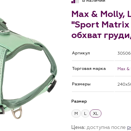
В наличии
Max & Molly,
"Sport Matrix
обхват груди
Артикул
30506
Торговая марка
Max & 
Размеры
240x5
Размер
M
L
XL
Цена:
доступна после
р