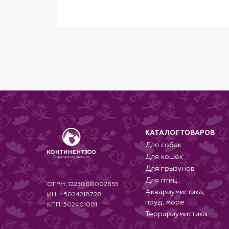
вашей собакой. Ваш пушистый друг даж
Доступные размеры: XS, S, M, L
Рекомендации по уходу: бережная маш
Материал: полиэстер, неопрен.
КАТАЛОГ ТОВАРОВ
Для собак
Для кошек
Для грызунов
Для птиц
ОГРН: 1225000002655
Аквариумистика,
ИНН: 5024218728
пруд, море
КПП: 502401001
Террариумистика