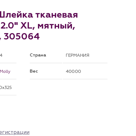
 Шлейка тканевая
 2.0" XL, мятный,
, 305064
Страна
4
ГЕРМАНИЯ
Вес
Molly
400.00
0x325
егистрации