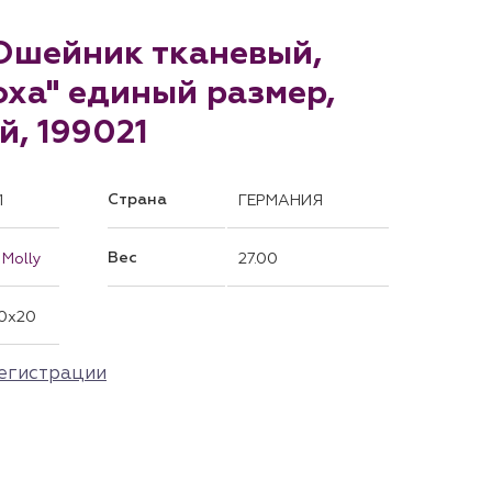
 Ошейник тканевый,
оха" единый размер,
, 199021
Страна
1
ГЕРМАНИЯ
Вес
 Molly
27.00
0x20
егистрации