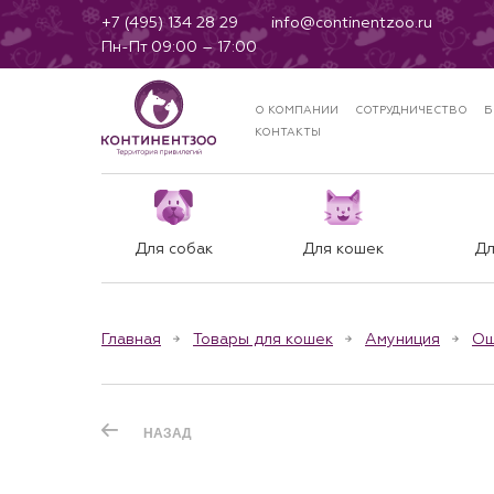
+7 (495) 134 28 29
info@continentzoo.ru
Пн-Пт 09:00 – 17:00
О КОМПАНИИ
СОТРУДНИЧЕСТВО
Б
КОНТАКТЫ
Для собак
Для кошек
Дл
Главная
Товары для кошек
Амуниция
Ош
НАЗАД