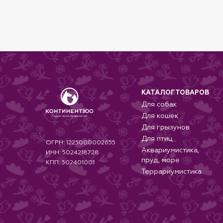
автоматически, если кошка где-то за
когда кошка слишком голодна.
КАТАЛОГ ТОВАРОВ
Для собак
Для кошек
Для грызунов
Для птиц
ОГРН: 1225000002655
Аквариумистика,
ИНН: 5024218728
пруд, море
КПП: 502401001
Террариумистика