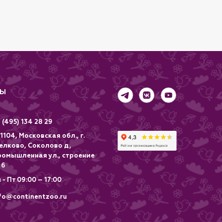
окольчик предупреждает маленьких птиц,
автом
когда
ТЫ
 (495) 134 28 29
1104, Московская обл., г.
елково, Соколово д,
ромышленная ул., строение
 6
 - Пт 09:00 – 17:00
fo@continentzoo.ru