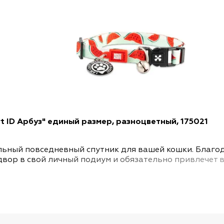
rt ID Арбуз" единый размер, разноцветный, 175021
льный повседневный спутник для вашей кошки. Благо
двор в свой личный подиум и обязательно привлечет 
танавливают совершенно новые стандарты безопаснос
ИШКА — бирка с индивидуальным QR-кодом. В эксклю
рофиль для своего питомца и быть уверенным, что иск
строго воссоединения вас. Кроме того, вы можете ув
оэтому все ошейники для кошек имеют предохранител