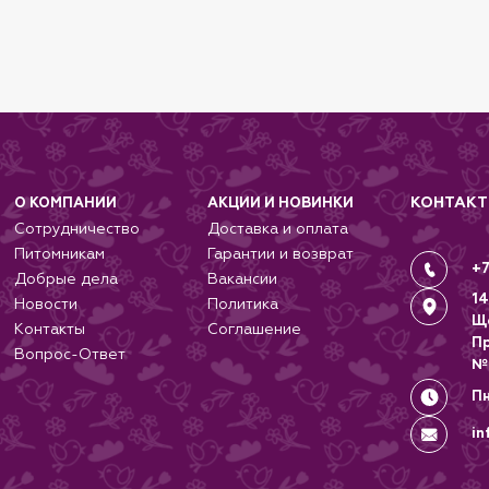
стревает, и предотвращает удушение. Маленький кол
КОНТАК
О КОМПАНИИ
АКЦИИ И НОВИНКИ
Сотрудничество
Доставка и оплата
Питомникам
Гарантии и возврат
+7
Добрые дела
Вакансии
14
Новости
Политика
Щ
Контакты
Соглашение
П
Вопрос-Ответ
№
Пн
in