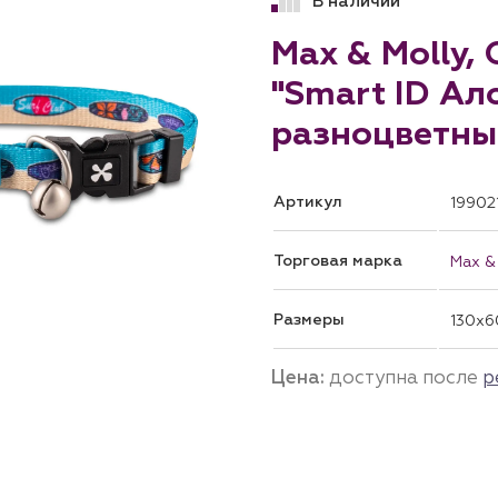
В наличии
Max & Molly,
"Smart ID Ал
разноцветный
Артикул
19902
Торговая марка
Max &
Размеры
130x6
Цена:
доступна после
р