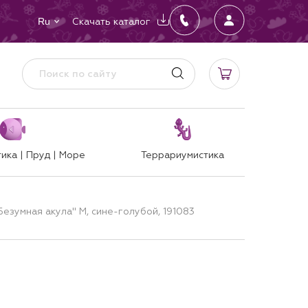
Скачать каталог
Ru
ика | Пруд | Море
Террариумистика
Безумная акула" M, сине-голубой, 191083