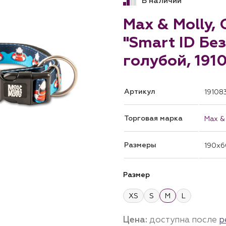
В наличии
Max & Molly,
"Smart ID Бе
голубой, 191
Артикул
19108
Торговая марка
Max &
Размеры
190x6
Размер
XS
S
M
L
Цена:
доступна после
р