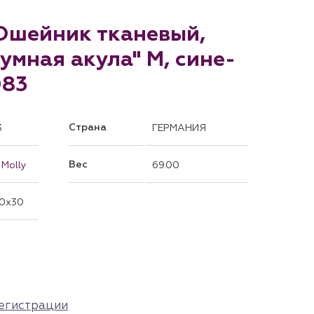
 Ошейник тканевый,
зумная акула" M, сине-
083
Страна
3
ГЕРМАНИЯ
Вес
 Molly
69.00
0x30
егистрации