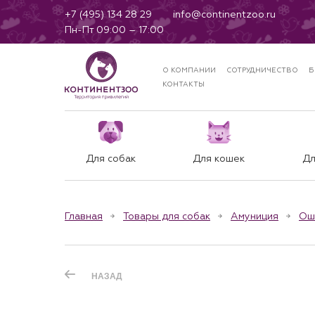
+7 (495) 134 28 29
info@continentzoo.ru
Пн-Пт 09:00 – 17:00
О КОМПАНИИ
СОТРУДНИЧЕСТВО
Б
КОНТАКТЫ
Для собак
Для кошек
Дл
Главная
Товары для собак
Амуниция
Ош
НАЗАД