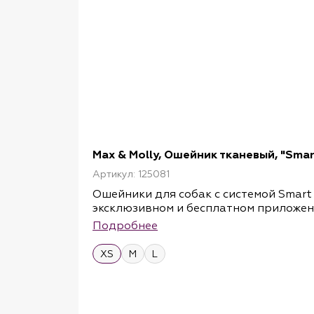
Max & Molly, Ошейник тканевый, "Smar
Артикул: 125081
Ошейники для собак с системой Smart
эксклюзивном и бесплатном приложен
отсканирует метку, получит всю инфо
Подробнее
увидеть географическое местоположен
полиэстера; сбоку нанесен уникальны
XS
M
L
ошейники получаются сверхлегкими и 
которое предохраняет от побега во в