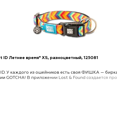
t ID Летнее время" XS, разноцветный, 125081
 ID. У каждого из ошейников есть своя ФИШКА — бир
ии GOTCHA! В приложении Lost & Found создается пр
рмацию, необходимую для быстрого воссоединения пит
ие в приложении и сразу же отправиться в путь. Все
й принт, а сзади — мягкий, быстросохнущий, эластич
особенно удобными для ношения вашей собакой. У ни
ремя надевания и снятия ошейника. Размер регулирует