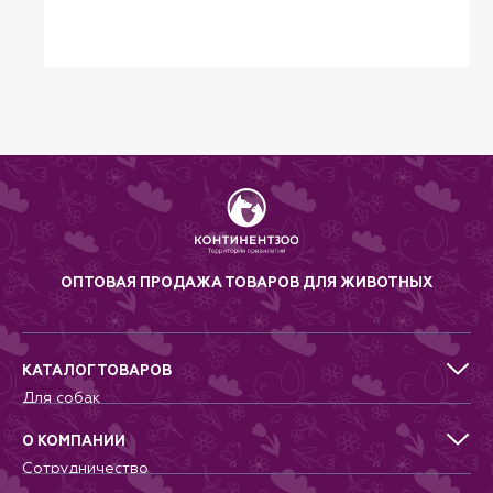
Found создается профиль для
питомца. Нашедший, который
отсканирует метку, получит всю
информацию, необходимую для
быстрого воссоединения
питомца с хозяином. Кроме того,
можно увидеть географическое
местоположение в приложении
и сразу же отправиться в путь.
Все ошейники изготовлены из
прочного полиэстера; сбоку
нанесен уникальный принт, а
сзади — мягкий,
быстросохнущий, эластичный
неопрен. Благодаря выбору
материалов ошейники
ОПТОВАЯ ПРОДАЖА ТОВАРОВ ДЛЯ ЖИВОТНЫХ
получаются сверхлегкими и
особенно удобными для
ношения вашей собакой. У них
также есть предохранительное
кольцо, которое предохраняет
КАТАЛОГ ТОВАРОВ
от побега во время надевания и
снятия ошейника. Размер
Для собак
регулируется бесступенчато
Для кошек
благодаря ползунку.
Для грызунов
О КОМПАНИИ
Для птиц
Сотрудничество
Аквариумистика, пруд, море
Питомникам