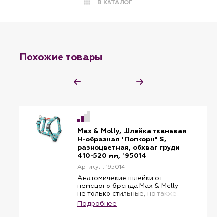
В КАТАЛОГ
Похожие товары
Max & Molly, Шлейка тканевая
H-образная "Попкорн" S,
разноцветная, обхват груди
410-520 мм, 195014
Артикул: 195014
Анатомичекие шлейки от
немецого бренда Max & Molly
не только стильные, но также
безопасные и практичные. Две
Подробнее
сверхпрочные застежки-
защелки выдерживают вес