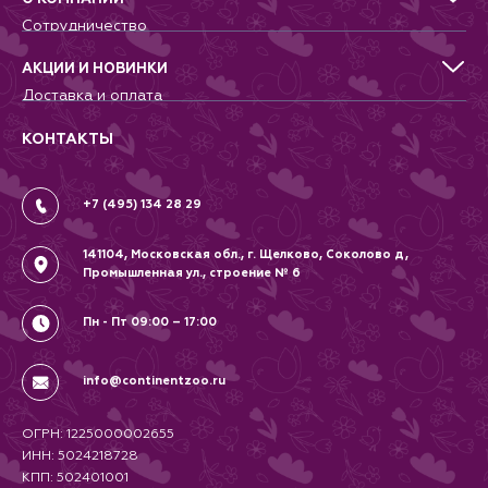
Для птиц
Сотрудничество
Аквариумистика, пруд, море
Питомникам
Террариумистика
Добрые дела
АКЦИИ И НОВИНКИ
Новости
Доставка и оплата
Контакты
Гарантии и возврат
Вопрос-Ответ
Вакансии
КОНТАКТЫ
Политика
Соглашение
+7 (495) 134 28 29
141104, Московская обл., г. Щелково, Соколово д,
Промышленная ул., строение № 6
Пн - Пт 09:00 – 17:00
info@continentzoo.ru
ОГРН: 1225000002655
ИНН: 5024218728
КПП: 502401001