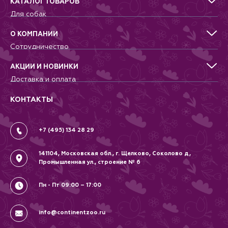
Доступные размеры: XS, S, M, L
КАТАЛОГ ТОВАРОВ
Рекомендации по уходу:
Для собак
бережная машинная стирка.
Для кошек
Никакой сушки в барабане.
Для грызунов
Материал: полиэстер, неопрен.
О КОМПАНИИ
Для птиц
Сотрудничество
Аквариумистика, пруд, море
Питомникам
Террариумистика
Добрые дела
АКЦИИ И НОВИНКИ
Новости
Доставка и оплата
Контакты
Гарантии и возврат
Вопрос-Ответ
Вакансии
КОНТАКТЫ
Политика
Соглашение
+7 (495) 134 28 29
141104, Московская обл., г. Щелково, Соколово д,
Промышленная ул., строение № 6
Пн - Пт 09:00 – 17:00
info@continentzoo.ru