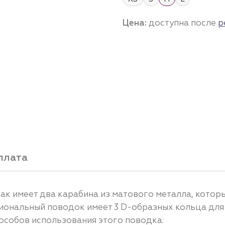
Цена:
доступна после
р
плата
к имеет два карабина из матового металла, которы
иональный поводок имеет 3 D-образных кольца для
особов использования этого поводка: