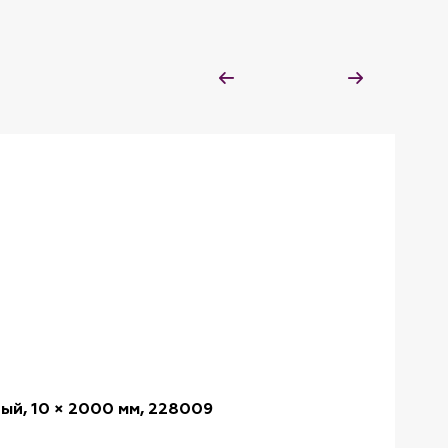
ый, 10 × 2000 мм, 228009
Max &
Артику