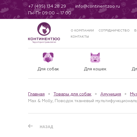
+7 (495) 134 28 29
info@continentzoo.ru
Пн-Пт 09:00 – 17:00
О КОМПАНИИ
СОТРУДНИЧЕСТВО
Б
КОНТАКТЫ
Для собак
Для кошек
Дл
Главная
Товары для собак
Амуниция
Му
Max & Molly, Поводок тканевый мультифункциональ
НАЗАД