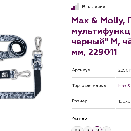
В наличии
Max & Molly,
мультифункц
черный" M, ч
мм, 229011
Артикул
22901
Торговая марка
Max &
Размеры
190x8
Размер
XS
S
M
L