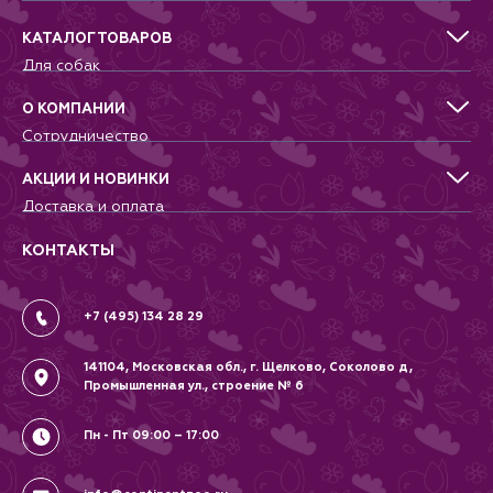
мала, поводок может быть
слишком коротким для функции
КАТАЛОГ ТОВАРОВ
плеча. доступные размеры: XS,
S, M, L. Машинная стирка при
Для собак
температуре 30°C. Не сушите в
Для кошек
стиральной машине.
Для грызунов
О КОМПАНИИ
Для птиц
Сотрудничество
Аквариумистика, пруд, море
Питомникам
Террариумистика
Добрые дела
АКЦИИ И НОВИНКИ
Новости
Доставка и оплата
Контакты
Гарантии и возврат
Вопрос-Ответ
Вакансии
КОНТАКТЫ
Политика
Соглашение
+7 (495) 134 28 29
141104, Московская обл., г. Щелково, Соколово д,
Промышленная ул., строение № 6
Пн - Пт 09:00 – 17:00