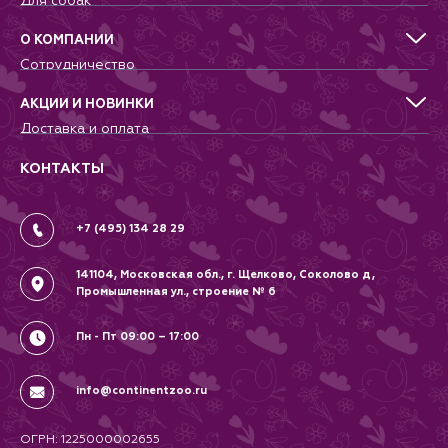
Для собак
Для кошек
Для грызунов
О КОМПАНИИ
Для птиц
Сотрудничество
Аквариумистика, пруд, море
Питомникам
Террариумистика
Добрые дела
АКЦИИ И НОВИНКИ
Новости
Доставка и оплата
Контакты
Гарантии и возврат
Вопрос-Ответ
Вакансии
КОНТАКТЫ
Политика
Соглашение
+7 (495) 134 28 29
141104, Московская обл., г. Щелково, Соколово д,
Промышленная ул., строение № 6
Пн - Пт 09:00 – 17:00
info@continentzoo.ru
ОГРН: 1225000002655