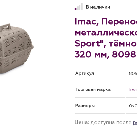
В наличии
Imac, Перено
металлическо
Sport", тёмно
320 мм, 809
Артикул
80
Торговая марка
Ima
Размеры
0x
Цена:
доступна после
р