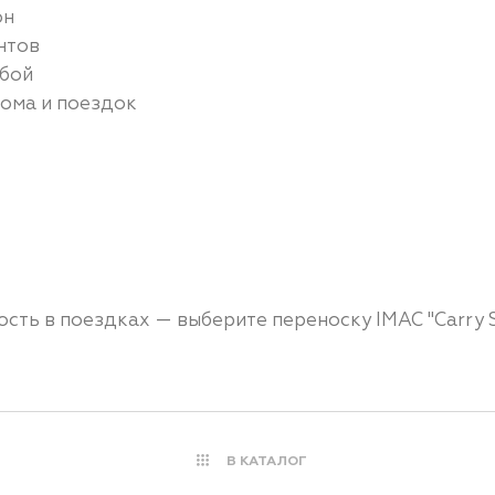
он
нтов
обой
ома и поездок
сть в поездках — выберите переноску IMAC "Carry S
В КАТАЛОГ