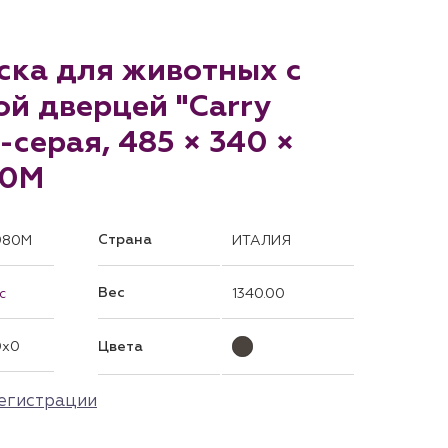
ска для животных с
й дверцей "Carry
-серая, 485 × 340 ×
80M
Страна
980M
ИТАЛИЯ
Вес
c
1340.00
0x0
Цвета
егистрации