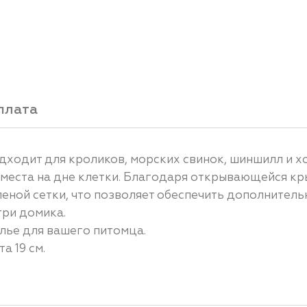
плата
дходит для кроликов, морских свинок, шиншилл и х
ет места на дне клетки. Благодаря открывающейся к
леной сетки, что позволяет обеспечить дополнител
ри домика.
илье для вашего питомца.
а 19 см.