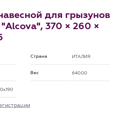
навесной для грызунов
"Alcova", 370 × 260 ×
6
Страна
ИТАЛИЯ
Вес
640.00
0x190
егистрации