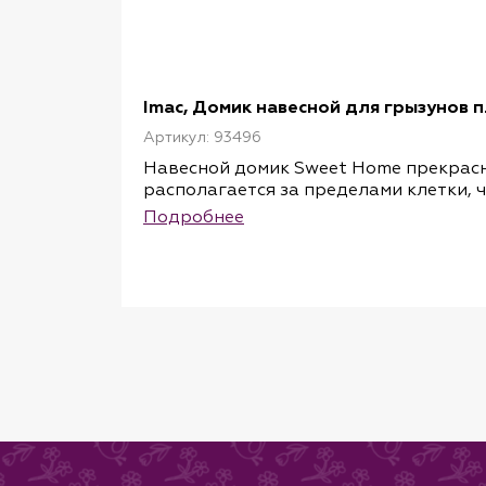
Imac, Домик навесной для грызунов п
Артикул: 93496
Навесной домик Sweet Home прекрас
располагается за пределами клетки, 
Sweet Home оснащен поддоном, кото
Подробнее
лестницей для спуска или подъема пи
Домик изготовлен из прочного безопа
Размер: длинна 37 см, ширина 26 см, в