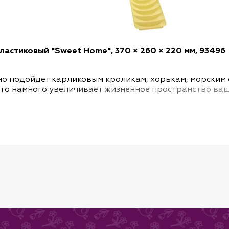
ластиковый "Sweet Home", 370 × 260 × 220 мм, 93496
но подойдет карликовым кроликам, хорькам, морским
что намного увеличивает жизненное пространство ва
рый предотвращает скапливание мусора внутри доми
томца.
сного пластика.
ысота 22 см.