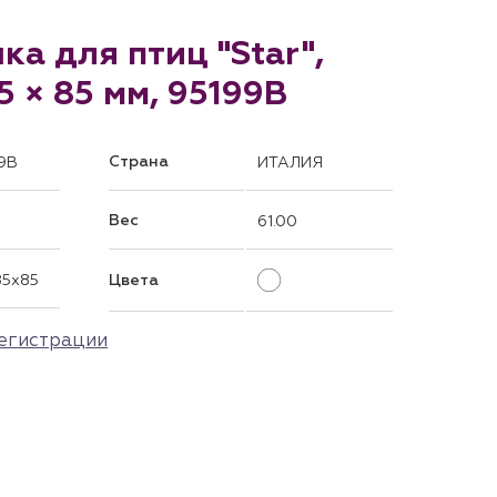
ка для птиц "Star",
5 × 85 мм, 95199B
Страна
9B
ИТАЛИЯ
Вес
61.00
85x85
Цвета
егистрации