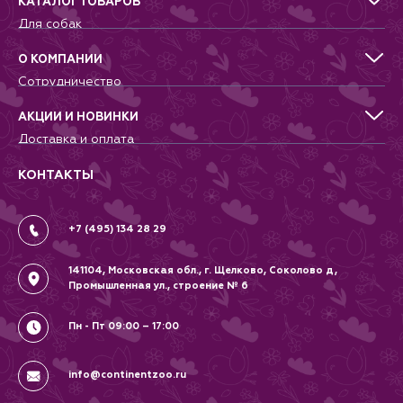
КАТАЛОГ ТОВАРОВ
Для собак
Для кошек
Для грызунов
О КОМПАНИИ
Для птиц
Сотрудничество
Аквариумистика, пруд, море
Питомникам
Террариумистика
Добрые дела
АКЦИИ И НОВИНКИ
Новости
Доставка и оплата
Контакты
Гарантии и возврат
Вопрос-Ответ
Вакансии
КОНТАКТЫ
Политика
Соглашение
+7 (495) 134 28 29
141104, Московская обл., г. Щелково, Соколово д,
Промышленная ул., строение № 6
Пн - Пт 09:00 – 17:00
info@continentzoo.ru