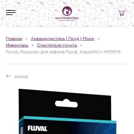
Главная
Аквариумистика | Пруд | Море
Инвентарь
Очистители грунта
Fluval, Мешочек для сифона Fluval, AquaVAC+, H110679
НАЗАД