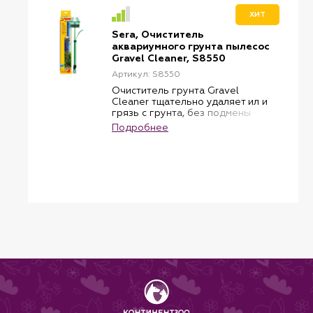
ХИТ
Sera, Очиститель
аквариумного грунта пылесос
Gravel Cleaner, S8550
Артикул: S8550
Очиститель грунта Gravel
Cleaner тщательно удаляет ил и
грязь с грунта, без подмены
воды в аквариуме. Пылесос для
Подробнее
очистки грунта работает от
воздушного компрессора
(например, Sera Air plus).
Подходит для всех аквариумов
высотой до 60 см.