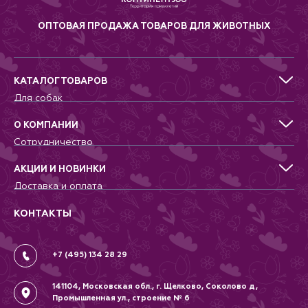
ОПТОВАЯ ПРОДАЖА ТОВАРОВ ДЛЯ ЖИВОТНЫХ
КАТАЛОГ ТОВАРОВ
Для собак
Для кошек
Для грызунов
О КОМПАНИИ
Для птиц
Сотрудничество
Аквариумистика, пруд, море
Питомникам
Террариумистика
Добрые дела
АКЦИИ И НОВИНКИ
Новости
Доставка и оплата
Контакты
Гарантии и возврат
Вопрос-Ответ
Вакансии
КОНТАКТЫ
Политика
Соглашение
+7 (495) 134 28 29
141104, Московская обл., г. Щелково, Соколово д,
Промышленная ул., строение № 6