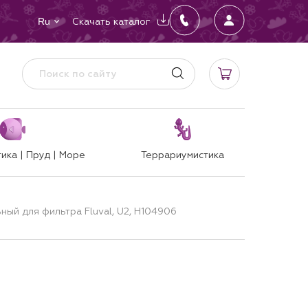
Скачать каталог
Ru
ика | Пруд | Море
Террариумистика
ьный для фильтра Fluval, U2, H104906