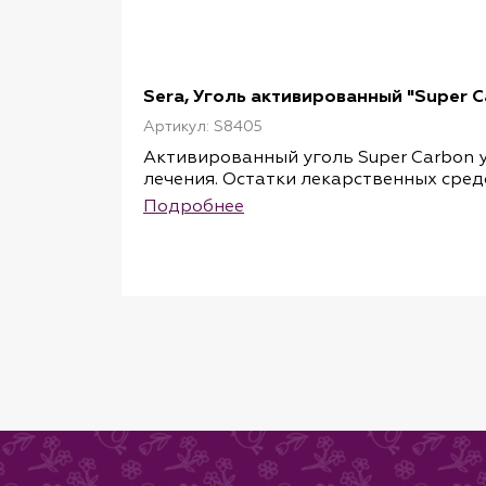
Sera, Уголь активированный "Super Ca
Артикул: S8405
Активированный уголь Super Carbon у
лечения. Остатки лекарственных сред
можно более тщательно. Это поможет 
Подробнее
создана новая причина для стресса.
Специальный активированный уголь с
эффектов и не влияя pH удаляет из во
могут незаметно попасть в пруд с до
удобрений, гербициды, пестициды).