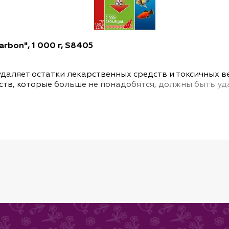
rbon", 1 000 г, S8405
даляет остатки лекарственных средств и токсичных 
ств, которые больше не понадобятся, должны быть уд
избежать излишнего загрязнения воды вредными вещес
 высокой абсорбирующей активностью Super Carbon б
ды не только остатки лекарственных средств, но и др
ждевой водой (вредные вещества, находящиеся в окр