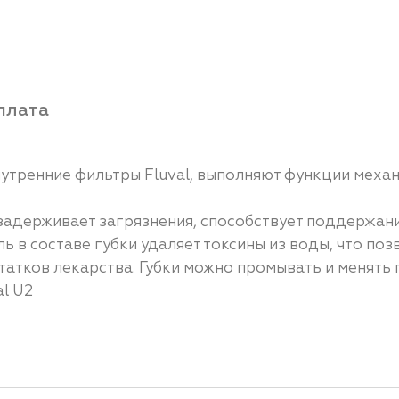
плата
нутренние фильтры Fluval, выполняют функции меха
 задерживает загрязнения, способствует поддержан
 в составе губки удаляет токсины из воды, что поз
татков лекарства. Губки можно промывать и менять
l U2