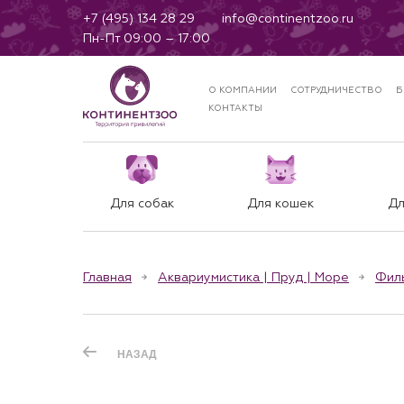
+7 (495) 134 28 29
info@continentzoo.ru
Пн-Пт 09:00 – 17:00
О КОМПАНИИ
СОТРУДНИЧЕСТВО
Б
КОНТАКТЫ
Для собак
Для кошек
Дл
Главная
Аквариумистика | Пруд | Море
Фил
НАЗАД