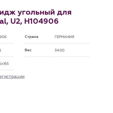
ридж угольный для
al, U2, H104906
Страна
906
ГЕРМАНИЯ
Вес
l
34.00
5x165
егистрации