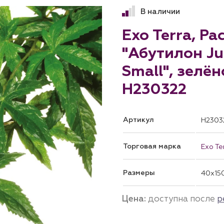
В наличии
Exo Terra, Р
"Абутилон Ju
Small", зелён
H230322
Артикул
H2303
Торговая марка
Exo Te
Размеры
40x15
Цена:
доступна после
р