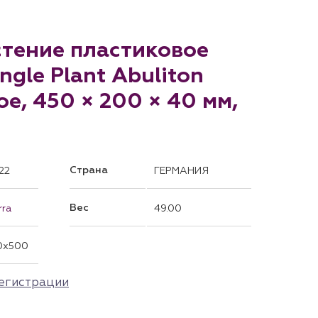
астение пластиковое
ngle Plant Abuliton
ое, 450 × 200 × 40 мм,
Страна
22
ГЕРМАНИЯ
Вес
rra
49.00
0x500
егистрации