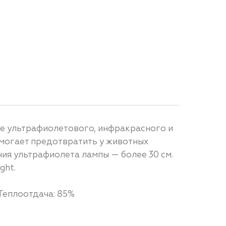
ие ультрафиолетового, инфракрасного и
омогает предотвратить у животных
ия ультрафиолета лампы — более 30 см.
ght.
 Теплоотдача: 85%