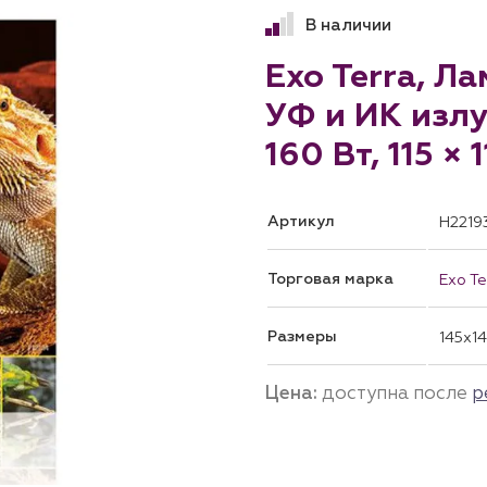
В наличии
Exo Terra, Л
УФ и ИК излу
160 Вт, 115 × 
Артикул
H2219
Торговая марка
Exo Te
Размеры
145x1
Цена:
доступна после
р