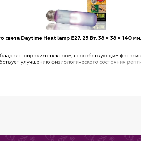
 света Daytime Heat lamp E27, 25 Вт, 38 × 38 × 140 мм
обладает широким спектром, способствующим фотосин
обствует улучшению физиологического состояния репт
 лампы заключается в том, что эта лампа способств