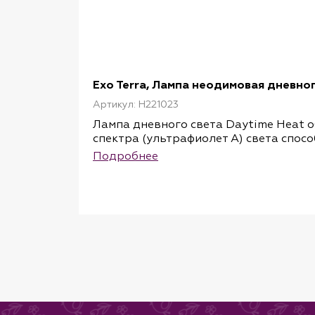
Exo Terra, Лампа неодимовая дневного
Артикул: H221023
Лампа дневного света Daytime Heat 
спектра (ультрафиолет A) света спос
Дополнительное важное свойство этой
Подробнее
террариуме.