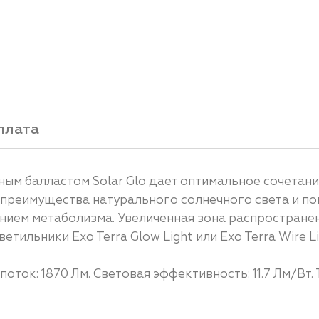
плата
ным балластом Solar Glo дает оптимальное сочетан
е преимущества натурального солнечного света и п
нием метаболизма. Увеличенная зона распространен
етильники Exo Terra Glow Light или Exo Terra Wire Li
оток: 1870 Лм. Световая эффективность: 11.7 Лм/Вт.