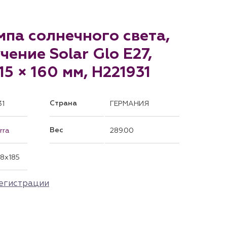
ампа солнечного света,
чение Solar Glo E27,
115 × 160 мм, H221931
Страна
31
ГЕРМАНИЯ
Вес
rra
289.00
48x185
егистрации