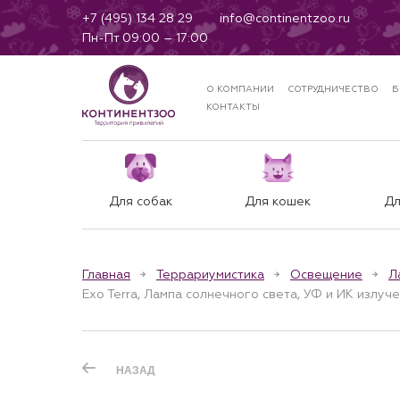
+7 (495) 134 28 29
info@continentzoo.ru
Пн-Пт 09:00 – 17:00
О КОМПАНИИ
СОТРУДНИЧЕСТВО
Б
КОНТАКТЫ
Для собак
Для кошек
Дл
Главная
Террариумистика
Освещение
Л
Exo Terra, Лампа солнечного света, УФ и ИК излучени
НАЗАД