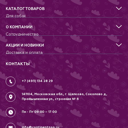
Радиус действия до 50 см.
Производит необходимое UVВ
КАТАЛОГ ТОВАРОВ
излучение для кальциевого
Для собак
метаболизма. Рекомендуется
Для кошек
для использования в
Для грызунов
экранированных террариумах и
О КОМПАНИИ
террариумах с непрозрачными
Для птиц
Сотрудничество
вентиляционными решётками
Аквариумистика, пруд, море
Питомникам
Террариумистика
Добрые дела
АКЦИИ И НОВИНКИ
Новости
Доставка и оплата
Контакты
Гарантии и возврат
Вопрос-Ответ
Вакансии
КОНТАКТЫ
Политика
Соглашение
+7 (495) 134 28 29
141104, Московская обл., г. Щелково, Соколово д,
Промышленная ул., строение № 6
Пн - Пт 09:00 – 17:00
info@continentzoo.ru