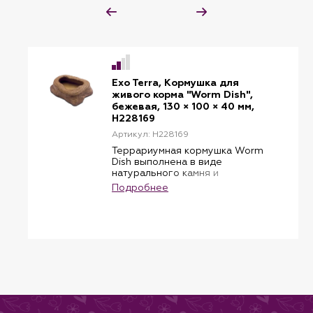
Exo Terra, Кормушка для
живого корма "Worm Dish",
бежевая, 130 × 100 × 40 мм,
H228169
Артикул: H228169
Террариумная кормушка Worm
Dish выполнена в виде
натурального камня и
предназначена для подвижного
Подробнее
живого корма, такого как
мучные черви.
Кормушка не только украсит
ваш террариум, но и будет
выполнять другие важные
функции: конструкция кормушки
со съёмной крышкой не
позволит “обеду” удрать и
разбрестись по всему
террариуму. Легко разбирается
и моется благодаря разъёмной