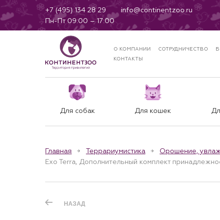
+7 (495) 134 28 29
info@continentzoo.ru
Пн-Пт 09:00 – 17:00
О КОМПАНИИ
СОТРУДНИЧЕСТВО
Б
КОНТАКТЫ
Для собак
Для кошек
Дл
Главная
Террариумистика
Орошение, увла
Exo Terra, Дополнительный комплект принадлежност
НАЗАД