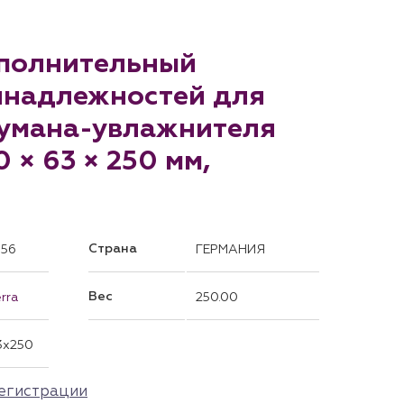
ополнительный
инадлежностей для
тумана-увлажнителя
0 × 63 × 250 мм,
Страна
356
ГЕРМАНИЯ
Вес
rra
250.00
3x250
егистрации