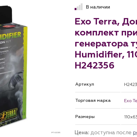
В наличии
Exo Terra, Д
комплект пр
генератора 
Humidifier, 11
H242356
Артикул
H242
Торговая марка
Exo Te
Размеры
110x6
Цена:
доступна после
р