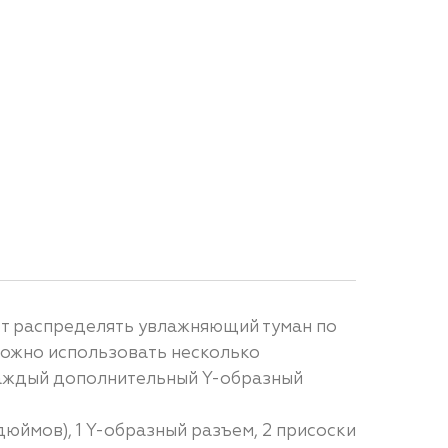
ет распределять увлажняющий туман по
можно использовать несколько
каждый дополнительный Y-образный
юймов), 1 Y-образный разъем, 2 присоски