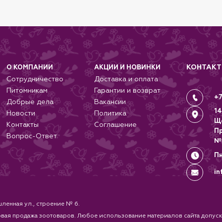
КОНТАК
О КОМПАНИИ
АКЦИИ И НОВИНКИ
Сотрудничество
Доставка и оплата
Питомникам
Гарантии и возврат
+7
Добрые дела
Вакансии
14
Новости
Политика
Щ
Контакты
Соглашение
П
Вопрос-Ответ
№
Пн
in
ленная ул., строение № 6.
 продажа зоотоваров. Любое использование материалов сайта допуска