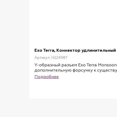
Exo Terra, Коннектор удлинительный
Артикул: H224987
Y-образный разъем Exo Terra Monsoon
дополнительную форсунку к существу
образных разъемов. Мы рекомендуем 
Подробнее