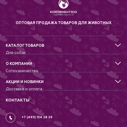
Кровеносные сосуды
расширяются, уровень
кислорода повышается и
увеличивается, а повышающий
уровень стресса гормон
ОПТОВАЯ ПРОДАЖА ТОВАРОВ ДЛЯ ЖИВОТНЫХ
кортизол промывается.BioBliss
TM: Как показывают
исследования, технология FIR
положительно влияет на
нервных и тревожных собак,
КАТАЛОГ ТОВАРОВ
чувствительных к шумам,
Для собак
визуальным раздражителям и
Для кошек
звукам, помогая им оставаться
Для грызунов
спокойными. Естественный
О КОМПАНИИ
успокаивающий эффект BioBliss
Для птиц
Сотрудничество
помогает собакам оставаться
Аквариумистика, пруд, море
Питомникам
спокойными во время грозы,
Террариумистика
Добрые дела
фейерверков и разлуки с
АКЦИИ И НОВИНКИ
хозяином. Помимо этого ткань
Новости
Доставка и оплата
BioBliss помогает
Контакты
Гарантии и возврат
сбалансировать функции
Вопрос-Ответ
Вакансии
организма, стимулируя
КОНТАКТЫ
скорейшую реабилитацию,
Политика
улучшая кровообращение.
Соглашение
+7 (495) 134 28 29