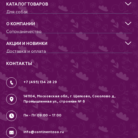
КАТАЛОГ ТОВАРОВ
Для собак
Для кошек
Для грызунов
О КОМПАНИИ
Для птиц
Сотрудничество
Аквариумистика, пруд, море
Питомникам
Террариумистика
Добрые дела
АКЦИИ И НОВИНКИ
Новости
Доставка и оплата
Контакты
Гарантии и возврат
Вопрос-Ответ
Вакансии
КОНТАКТЫ
Политика
Соглашение
+7 (495) 134 28 29
141104, Московская обл., г. Щелково, Соколово д,
Промышленная ул., строение № 6
Пн - Пт 09:00 – 17:00
info@continentzoo.ru