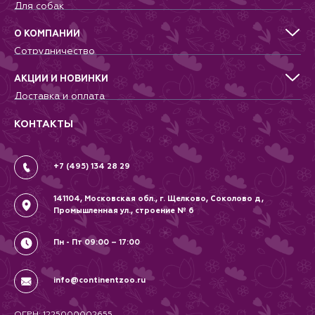
Для собак
холодильнике не более 2 суток.
Для кошек
Перед подачей рекомендуется
Для грызунов
довести продукт до комнатной
О КОМПАНИИ
температуры.
Для птиц
Сотрудничество
Рекомендация по кормлению:
Аквариумистика, пруд, море
Питомникам
суточная норма 40-50 г на 1 кг
Террариумистика
Добрые дела
веса животного.
АКЦИИ И НОВИНКИ
Новости
Доставка и оплата
Контакты
Гарантии и возврат
Вопрос-Ответ
Вакансии
КОНТАКТЫ
Политика
Соглашение
+7 (495) 134 28 29
141104, Московская обл., г. Щелково, Соколово д,
Промышленная ул., строение № 6
Пн - Пт 09:00 – 17:00
info@continentzoo.ru
ОГРН: 1225000002655