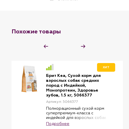
Похожие товары
ХИТ
Брит Кеа, Сухой корм для
взрослых собак средних
пород с Индейкой,
Монопротеин, Здоровье
зубов, 1.5 кг, 5066377
Артикул: 5066377
Полнорационный сухой корм
суперпремиум-класса с
индейкой для взрослых собак
средних пород. Здоровые зубы.
Подробнее
Заболевание зубов может