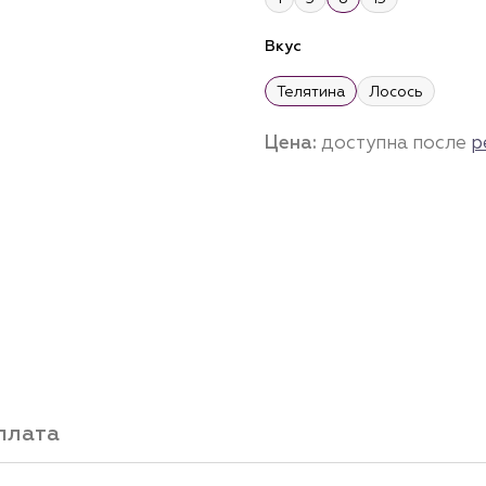
Вкус
Телятина
Лосось
Цена:
доступна после
р
плата