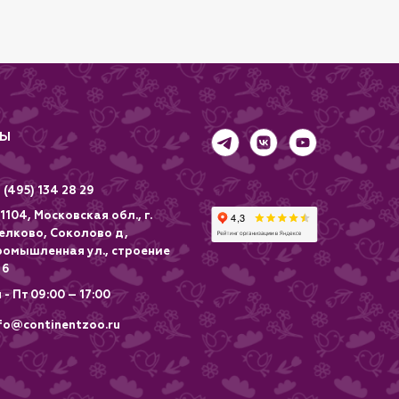
Реком
реком
аппет
ТЫ
 (495) 134 28 29
1104, Московская обл., г.
елково, Соколово д,
ромышленная ул., строение
 6
 - Пт 09:00 – 17:00
fo@continentzoo.ru