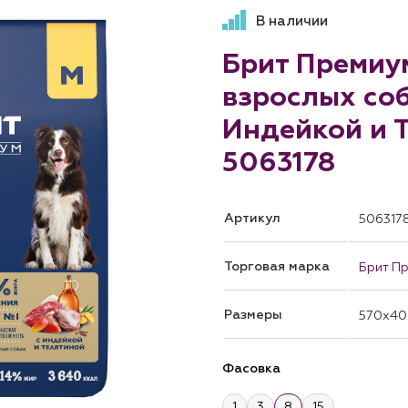
В наличии
Брит Премиум
взрослых соб
Индейкой и Т
5063178
Артикул
506317
Торговая марка
Брит П
Размеры
570x40
Фасовка
1
3
8
15