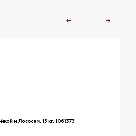
кой и Лососем, 15 кг, 1061373
Molin
Артику