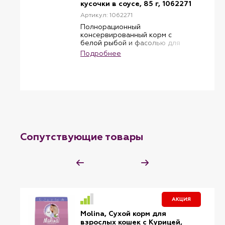
кусочки в соусе, 85 г, 1062271
Артикул: 1062271
Полнорационный
консервированный корм с
белой рыбой и фасолью для
взрослых кошек «Здоровье
Подробнее
кожи и красота шерсти». Мясо
белой рыбы богато кальцием и
фосфором. Эти минералы
необходимы для укрепления
костей, зубов и когтей,
поддержания целого ряда
биохимических процессов в
организме кошки.
Фасоль содержит железо,
магний, кальций, марганец,
Сопутствующие товары
витамины группы В и К, ценную
клетчатку. Препятствует
старению организма питомца.
АКЦИЯ
Molina, Сухой корм для
взрослых кошек с Курицей,