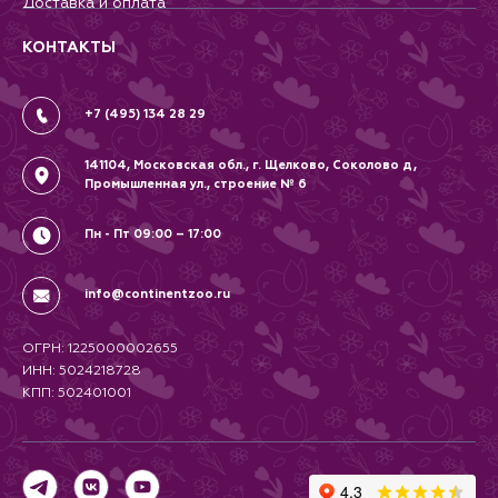
Доставка и оплата
Контакты
Гарантии и возврат
Вопрос-Ответ
Вакансии
КОНТАКТЫ
Политика
Соглашение
+7 (495) 134 28 29
141104, Московская обл., г. Щелково, Соколово д,
Промышленная ул., строение № 6
Пн - Пт 09:00 – 17:00
info@continentzoo.ru
ОГРН: 1225000002655
ИНН: 5024218728
КПП: 502401001