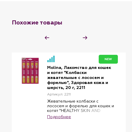
Похожие товары
NEW
Molina, Лакомство для кошек
и котят "Колбаски
жевательные с лососем и
форелью", Здоровая кожа и
шерсть, 20 г, 2211
Артикул: 2211
Жевательные колбаски с
лососем и форелью для кошек и
котят "HEALTHY SKIN AND
COAT" – это не просто вкусное,
Подробнее
но и полезное лакомство!
Содержащиеся в составе
Омега-3 жирные кислоты