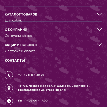
стула. Brit Care — это
сбалансированный рацион для
кошек с чувствительным
КАТАЛОГ ТОВАРОВ
здоровьем.
Для собак
Для кошек
Для грызунов
О КОМПАНИИ
Для птиц
Сотрудничество
Аквариумистика, пруд, море
Питомникам
Террариумистика
Добрые дела
АКЦИИ И НОВИНКИ
Новости
Доставка и оплата
Контакты
Гарантии и возврат
Вопрос-Ответ
Вакансии
КОНТАКТЫ
Политика
Соглашение
+7 (495) 134 28 29
141104, Московская обл., г. Щелково, Соколово д,
Промышленная ул., строение № 6
Пн - Пт 09:00 – 17:00