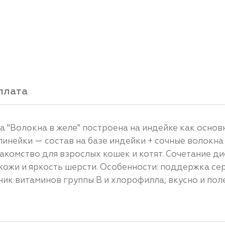
плата
еа "Волокна в желе" построена на индейке как основ
инейки — состав на базе индейки + сочные волокна
комство для взрослых кошек и котят. Сочетание д
кожи и яркость шерсти. Особенности: поддержка с
ик витаминов группы B и хлорофилла; вкусно и поле