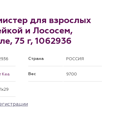
мистер для взрослых
йкой и Лососем,
е, 75 г, 1062936
Страна
2936
РОССИЯ
Вес
т Кеа
97.00
71x29
егистрации