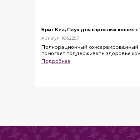
Брит Кеа, Пауч для взрослых кошек с 
Артикул: 1062257
Полнорационный консервированный кор
помогает поддерживать здоровье кож
систему и способствует профилактике
Подробнее
Черника содержит множество витамино
действие на зрение.