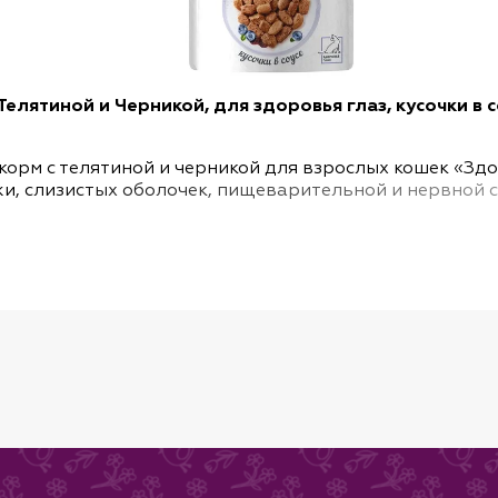
Телятиной и Черникой, для здоровья глаз, кусочки в со
м с телятиной и черникой для взрослых кошек «Здоро
и, слизистых оболочек, пищеварительной и нервной с
 анемии.
в, таких как витамины А, С и группы В, марганец, ма