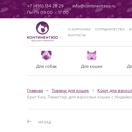
+7 (495) 134 28 29
info@continentzoo.ru
Пн-Пт 09:00 – 17:00
О КОМПАНИИ
СОТРУДНИЧЕСТВО
Б
КОНТАКТЫ
Для собак
Для кошек
Дл
Главная
Товары для кошек
Корм для взрос
Брит Кеа, Ламистер для взрослых кошек с Индейкой
НАЗАД