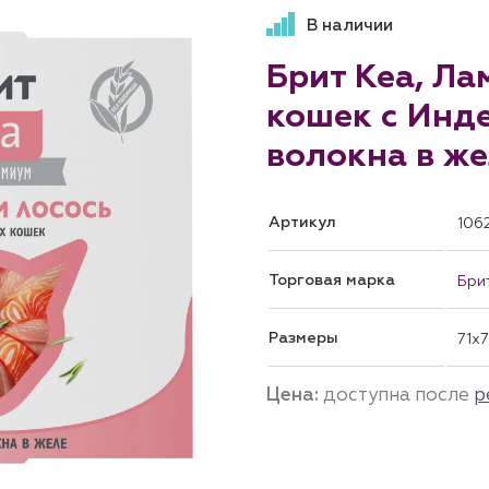
В наличии
Брит Кеа, Ла
кошек с Инде
волокна в жел
Артикул
106
Торговая марка
Бри
Размеры
71x
Цена:
доступна после
р