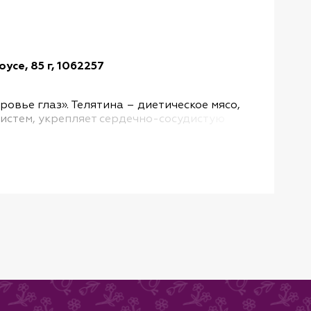
усе, 85 г, 1062257
Брит 
Артику
вье глаз». Телятина – диетическое мясо,
Полно
истем, укрепляет сердечно-сосудистую
фосфо
помог
Подро
гний и кальций и оказывает благоприятное
Брусни