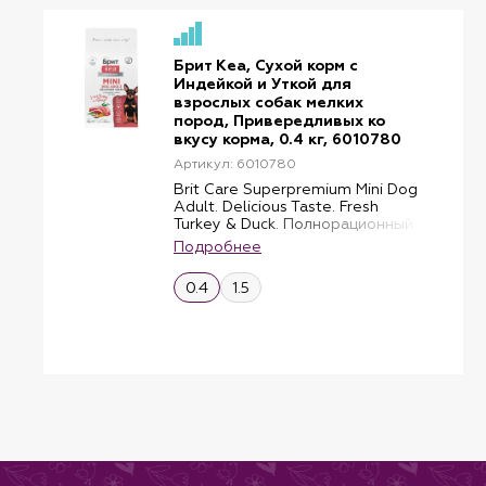
Брит Кеа, Сухой корм с
Индейкой и Уткой для
взрослых собак мелких
пород, Привередливых ко
вкусу корма, 0.4 кг, 6010780
Артикул: 6010780
Brit Care Superpremium Mini Dog
Adult. Delicious Taste. Fresh
Turkey & Duck. Полнорационный
сухой корм суперпремиум-
Подробнее
класса со свежей индейкой и
уткой для взрослых собак мини-
0.4
1.5
пород (до 10 кг),
привередливых ко вкусу корма.