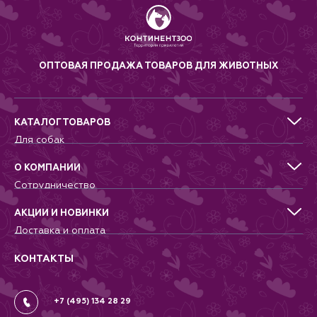
ОПТОВАЯ ПРОДАЖА ТОВАРОВ ДЛЯ ЖИВОТНЫХ
КАТАЛОГ ТОВАРОВ
Для собак
Для кошек
Для грызунов
О КОМПАНИИ
Для птиц
Сотрудничество
Аквариумистика, пруд, море
Питомникам
Террариумистика
Добрые дела
АКЦИИ И НОВИНКИ
Новости
Доставка и оплата
Контакты
Гарантии и возврат
Вопрос-Ответ
Вакансии
КОНТАКТЫ
Политика
Соглашение
+7 (495) 134 28 29