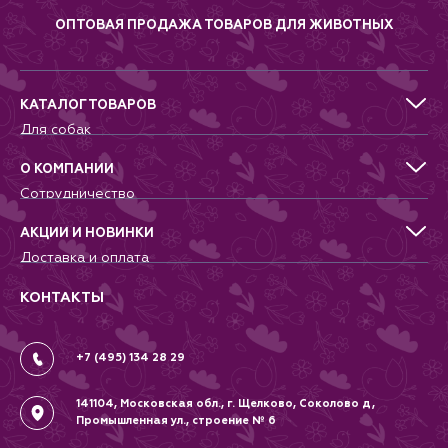
ОПТОВАЯ ПРОДАЖА ТОВАРОВ ДЛЯ ЖИВОТНЫХ
КАТАЛОГ ТОВАРОВ
Для собак
Для кошек
Для грызунов
О КОМПАНИИ
Для птиц
Сотрудничество
Аквариумистика, пруд, море
Питомникам
Террариумистика
Добрые дела
АКЦИИ И НОВИНКИ
Новости
Доставка и оплата
Контакты
Гарантии и возврат
Вопрос-Ответ
Вакансии
КОНТАКТЫ
Политика
Соглашение
+7 (495) 134 28 29
141104, Московская обл., г. Щелково, Соколово д,
Промышленная ул., строение № 6