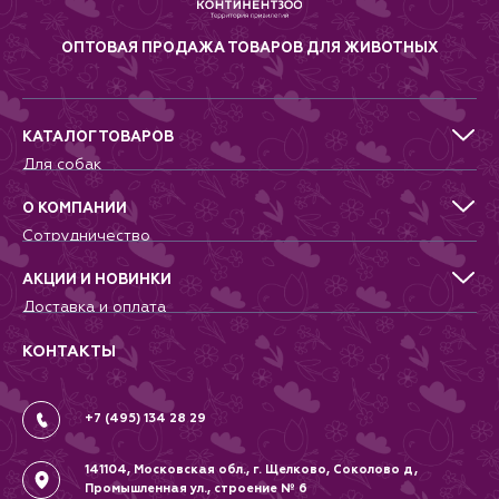
ОПТОВАЯ ПРОДАЖА ТОВАРОВ ДЛЯ ЖИВОТНЫХ
КАТАЛОГ ТОВАРОВ
Для собак
Для кошек
Для грызунов
О КОМПАНИИ
Для птиц
Сотрудничество
Аквариумистика, пруд, море
Питомникам
Террариумистика
Добрые дела
АКЦИИ И НОВИНКИ
Новости
Доставка и оплата
Контакты
Гарантии и возврат
Вопрос-Ответ
Вакансии
КОНТАКТЫ
Политика
Соглашение
+7 (495) 134 28 29
141104, Московская обл., г. Щелково, Соколово д,
Промышленная ул., строение № 6