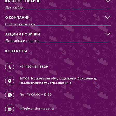
КАТАЛОГ ТОВАРОВ
Для собак
Для кошек
Для грызунов
О КОМПАНИИ
Для птиц
Сотрудничество
Аквариумистика, пруд, море
Питомникам
Террариумистика
Добрые дела
АКЦИИ И НОВИНКИ
Новости
Доставка и оплата
Контакты
Гарантии и возврат
Вопрос-Ответ
Вакансии
КОНТАКТЫ
Политика
Соглашение
+7 (495) 134 28 29
141104, Московская обл., г. Щелково, Соколово д,
Промышленная ул., строение № 6
Пн - Пт 09:00 – 17:00
info@continentzoo.ru