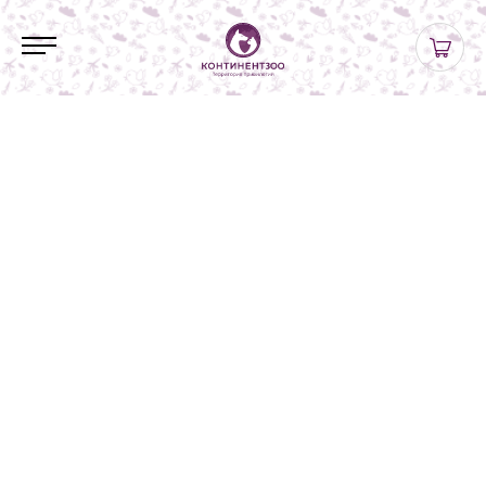
Помните!
Окна и форточки во всем доме
должны быть плотно закрыты!
Собаки, даже летом, могут легко
простудиться от сквозняка.