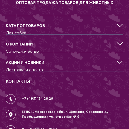
ОПТОВАЯ ПРОДАЖА ТОВАРОВ ДЛЯ ЖИВОТНЫХ
КАТАЛОГ ТОВАРОВ
Для собак
Для кошек
Для грызунов
О КОМПАНИИ
Для птиц
Сотрудничество
Аквариумистика, пруд, море
Питомникам
Террариумистика
Добрые дела
АКЦИИ И НОВИНКИ
Новости
Доставка и оплата
Контакты
Гарантии и возврат
Вопрос-Ответ
Вакансии
КОНТАКТЫ
Политика
Соглашение
+7 (495) 134 28 29
141104, Московская обл., г. Щелково, Соколово д,
Промышленная ул., строение № 6