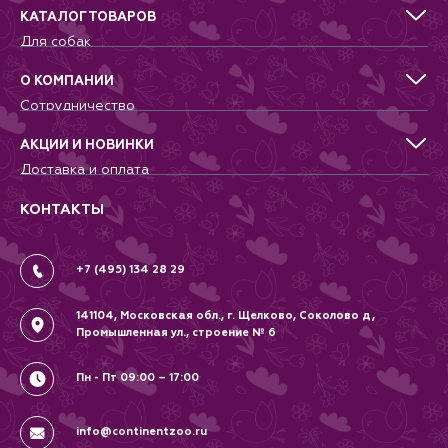
КАТАЛОГ ТОВАРОВ
Для собак
Для кошек
Для грызунов
О КОМПАНИИ
Для птиц
Сотрудничество
Аквариумистика, пруд, море
Питомникам
Террариумистика
Добрые дела
АКЦИИ И НОВИНКИ
Новости
Доставка и оплата
Контакты
Гарантии и возврат
Вопрос-Ответ
Вакансии
КОНТАКТЫ
Политика
Соглашение
+7 (495) 134 28 29
141104, Московская обл., г. Щелково, Соколово д,
Промышленная ул., строение № 6
Пн - Пт 09:00 – 17:00
info@continentzoo.ru