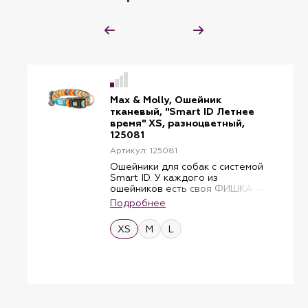
Max & Molly, Ошейник
тканевый, "Smart ID Летнее
время" XS, разноцветный,
125081
Артикул: 125081
Ошейники для собак с системой
Smart ID. У каждого из
ошейников есть своя ФИШКА —
бирка с индивидуальным QR-
Подробнее
кодом. В эксклюзивном и
бесплатном приложении
XS
M
L
GOTCHA! В приложении Lost &
Found создается профиль для
питомца. Нашедший, который
отсканирует метку, получит всю
информацию, необходимую для
быстрого воссоединения
питомца с хозяином. Кроме того,